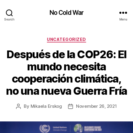
No Cold War
Search
Menu
Categories
UNCATEGORIZED
Después de la COP26: El
mundo necesita
cooperación climática,
no una nueva Guerra Fría
By
Mikaela Erskog
November 26, 2021
Post
Post
author
date