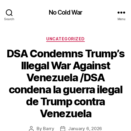
No Cold War
Search
Menu
Categories
UNCATEGORIZED
DSA Condemns Trump’s
Illegal War Against
Venezuela /DSA
condena la guerra ilegal
de Trump contra
Venezuela
By
Barry
January 6, 2026
Post
Post